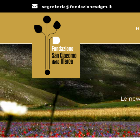
segreteria@fondazionesdgm.it
H
Le new