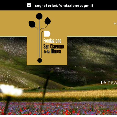
segreteria@fondazionesdgm.it
H
Le new