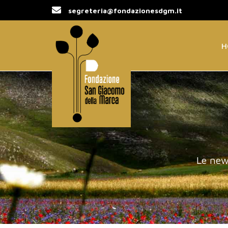
segreteria@fondazionesdgm.it
H
Le new