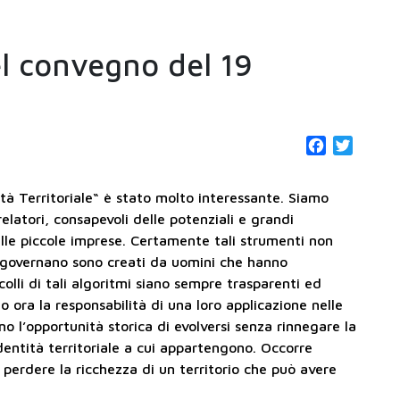
l convegno del 19
Facebook
Twitter
tità Territoriale“ è stato molto interessante. Siamo
 relatori, consapevoli delle potenziali e grandi
lle piccole imprese. Certamente tali strumenti non
li governano sono creati da uomini che hanno
olli di tali algoritmi siano sempre trasparenti
ed
 ora la responsabilità di una loro applicazione nelle
no l’opportunità storica di evolversi senza rinnegare la
identità territoriale a cui appartengono. Occorre
perdere la ricchezza di un territorio che può avere