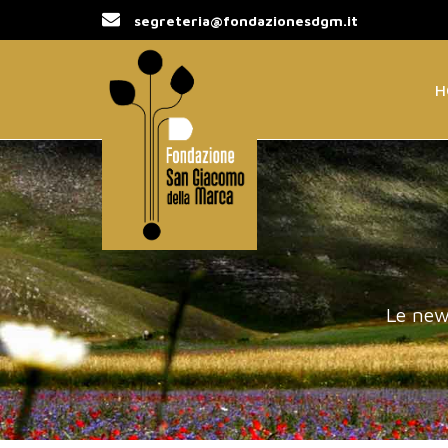
segreteria@fondazionesdgm.it
H
Le new