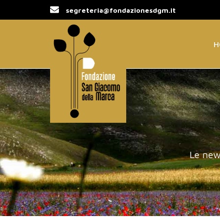
segreteria@fondazionesdgm.it
H
Le new