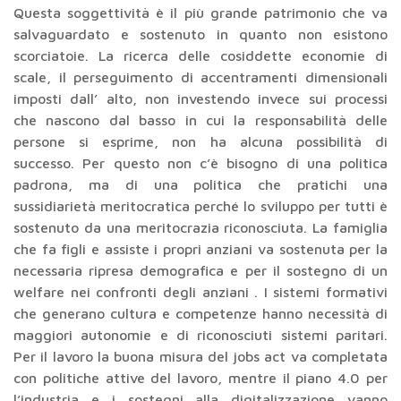
Questa soggettività è il più grande patrimonio che va
salvaguardato e sostenuto in quanto non esistono
scorciatoie. La ricerca delle cosiddette economie di
scale, il perseguimento di accentramenti dimensionali
imposti dall’ alto, non investendo invece sui processi
che nascono dal basso in cui la responsabilità delle
persone si esprime, non ha alcuna possibilità di
successo. Per questo non c’è bisogno di una politica
padrona, ma di una politica che pratichi una
sussidiarietà meritocratica perché lo sviluppo per tutti è
sostenuto da una meritocrazia riconosciuta. La famiglia
che fa figli e assiste i propri anziani va sostenuta per la
necessaria ripresa demografica e per il sostegno di un
welfare nei confronti degli anziani . I sistemi formativi
che generano cultura e competenze hanno necessità di
maggiori autonomie e di riconosciuti sistemi paritari.
Per il lavoro la buona misura del jobs act va completata
con politiche attive del lavoro, mentre il piano 4.0 per
l’industria e i sostegni alla digitalizzazione vanno