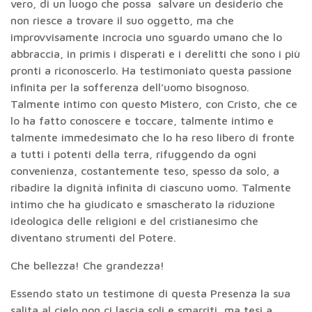
vero, di un luogo che possa salvare un desiderio che
non riesce a trovare il suo oggetto, ma che
improvvisamente incrocia uno sguardo umano che lo
abbraccia, in primis i disperati e i derelitti che sono i più
pronti a riconoscerlo. Ha testimoniato questa passione
infinita per la sofferenza dell’uomo bisognoso.
Talmente intimo con questo Mistero, con Cristo, che ce
lo ha fatto conoscere e toccare, talmente intimo e
talmente immedesimato che lo ha reso libero di fronte
a tutti i potenti della terra, rifuggendo da ogni
convenienza, costantemente teso, spesso da solo, a
ribadire la dignità infinita di ciascuno uomo. Talmente
intimo che ha giudicato e smascherato la riduzione
ideologica delle religioni e del cristianesimo che
diventano strumenti del Potere.
Che bellezza! Che grandezza!
Essendo stato un testimone di questa Presenza la sua
salita al cielo non ci lascia soli e smarriti, ma tesi a