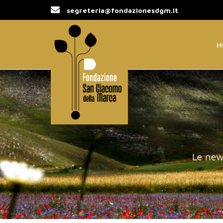
segreteria@fondazionesdgm.it
H
Le new